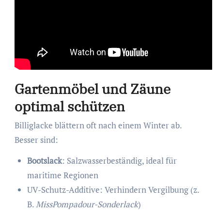
Gartenmöbel und Zäune
optimal schützen
Billiglacke blättern oft nach einem Winter ab.
Besser sind:
Bootslack
: Salzwasserbeständig, ideal für
maritime Regionen
UV-Schutz-Additive: Verhindern Vergilbung (z.
B.
MissPompadour-Sonderlack
)