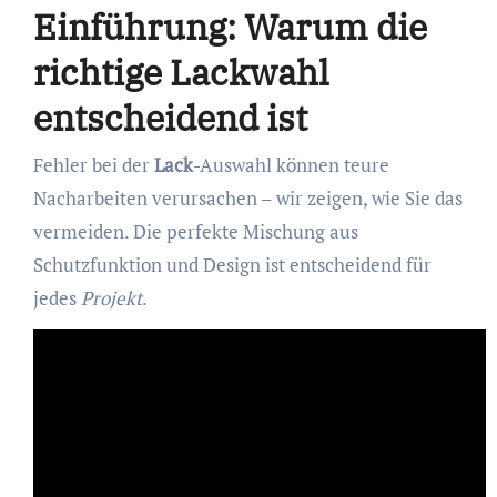
Einführung: Warum die
richtige Lackwahl
entscheidend ist
Fehler bei der
Lack
-Auswahl können teure
Nacharbeiten verursachen – wir zeigen, wie Sie das
vermeiden. Die perfekte Mischung aus
Schutzfunktion und Design ist entscheidend für
jedes
Projekt
.