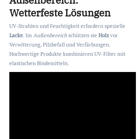
Außenbereich:
Wetterfeste Lösungen
UV-Strahlen und Feuchtigkeit erfordern spezielle
Lacke
. Im
Außenbereich
schützen sie
Holz
vor
Verwitterung, Pilzbefall und Verfärbungen.
Hochwertige Produkte kombinieren UV-Filter mit
elastischen Bindemitteln.