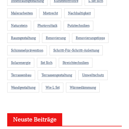
Innenraumgestaltung
Kunststoffrohre
L Sst Sich
Malerarbeiten
Mietrecht
Nachhaltigkeit
Naturstein
Photovoltaik
Putztechniken
Raumgestaltung
Renovierung
Renovierungstipps
Schimmelprävention
Schritt-Für-Schritt-Anleitung
Solarenergie
Sst Sich
Streichtechniken
Terrassenbau
Terrassengestaltung
Umweltschutz
Wandgestaltung
Wie L Sst
Wärmedämmung
Neuste Beiträge