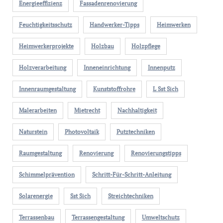
Energieeffizienz
Fassadenrenovierung
Feuchtigkeitsschutz
Handwerker-Tipps
Heimwerken
Heimwerkerprojekte
Holzbau
Holzpflege
Holzverarbeitung
Inneneinrichtung
Innenputz
Innenraumgestaltung
Kunststoffrohre
L Sst Sich
Malerarbeiten
Mietrecht
Nachhaltigkeit
Naturstein
Photovoltaik
Putztechniken
Raumgestaltung
Renovierung
Renovierungstipps
Schimmelprävention
Schritt-Für-Schritt-Anleitung
Solarenergie
Sst Sich
Streichtechniken
Terrassenbau
Terrassengestaltung
Umweltschutz