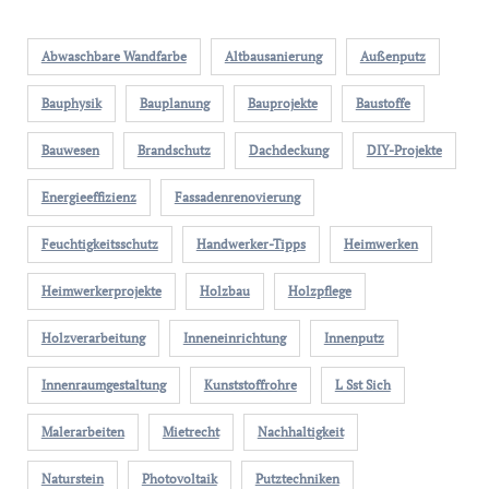
Abwaschbare Wandfarbe
Altbausanierung
Außenputz
Bauphysik
Bauplanung
Bauprojekte
Baustoffe
Bauwesen
Brandschutz
Dachdeckung
DIY-Projekte
Energieeffizienz
Fassadenrenovierung
Feuchtigkeitsschutz
Handwerker-Tipps
Heimwerken
Heimwerkerprojekte
Holzbau
Holzpflege
Holzverarbeitung
Inneneinrichtung
Innenputz
Innenraumgestaltung
Kunststoffrohre
L Sst Sich
Malerarbeiten
Mietrecht
Nachhaltigkeit
Naturstein
Photovoltaik
Putztechniken