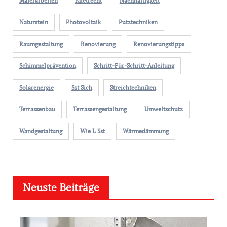
Malerarbeiten
Mietrecht
Nachhaltigkeit
Naturstein
Photovoltaik
Putztechniken
Raumgestaltung
Renovierung
Renovierungstipps
Schimmelprävention
Schritt-Für-Schritt-Anleitung
Solarenergie
Sst Sich
Streichtechniken
Terrassenbau
Terrassengestaltung
Umweltschutz
Wandgestaltung
Wie L Sst
Wärmedämmung
Neuste Beiträge