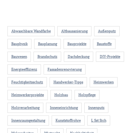
Abwaschbare Wandfarbe
Altbausanierung
Außenputz
Bauphysik
Bauplanung
Bauprojekte
Baustoffe
Bauwesen
Brandschutz
Dachdeckung
DIY-Projekte
Energieeffizienz
Fassadenrenovierung
Feuchtigkeitsschutz
Handwerker-Tipps
Heimwerken
Heimwerkerprojekte
Holzbau
Holzpflege
Holzverarbeitung
Inneneinrichtung
Innenputz
Innenraumgestaltung
Kunststoffrohre
L Sst Sich