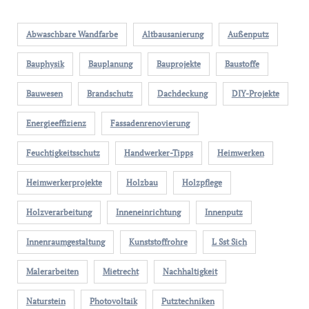
Abwaschbare Wandfarbe
Altbausanierung
Außenputz
Bauphysik
Bauplanung
Bauprojekte
Baustoffe
Bauwesen
Brandschutz
Dachdeckung
DIY-Projekte
Energieeffizienz
Fassadenrenovierung
Feuchtigkeitsschutz
Handwerker-Tipps
Heimwerken
Heimwerkerprojekte
Holzbau
Holzpflege
Holzverarbeitung
Inneneinrichtung
Innenputz
Innenraumgestaltung
Kunststoffrohre
L Sst Sich
Malerarbeiten
Mietrecht
Nachhaltigkeit
Naturstein
Photovoltaik
Putztechniken