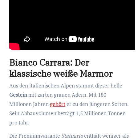
Bianco Carrara: Der
klassische weiße Marmor
Aus den italienischen Alpen stammt dieser helle
Gestein
mit zarten grauen Adern. Mit 180
Millionen Jahren
gehört
er zu den jüngeren Sorten.
Sein Abbauvolumen beträgt 1,5 Millionen Tonnen
pro Jahr.
Die Premiumvariante
Statuario
enthält weniger als