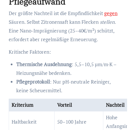
Pflegeaufwand
Der größte Nachteil ist die Empfindlichkeit
gegen
Säuren. Selbst Zitronensaft kann Flecken
stellen
.
Eine Nano-Imprägnierung (25–40€/m²) schützt,
erfordert aber regelmäßige Erneuerung.
Kritische Faktoren:
Thermische Ausdehnung
: 5,5–10,5 µm/m·K –
Heizungsnähe bedenken.
Pflegeprotokoll
: Nur pH-neutrale Reiniger,
keine Scheuermittel.
Kriterium
Vorteil
Nachteil
Hohe
Haltbarkeit
50–100 Jahre
Anfangsinv