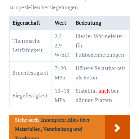
zu speziellen Versiegelungen.
Eigenschaft
Wert
Bedeutung
2,5–
Idealer Wärmeleiter
Thermische
2,9
für
Leitfähigkeit
W/mK
Fußbodenheizungen
7–20
Höhere Belastbarkeit
Bruchfestigkeit
MPa
als Beton
10–18
Stabilität
auch
bei
Biegefestigkeit
MPa
dünnen Platten
Siehe auch
Innenputz: Alles über
Materialien, Verarbeitung und
Trocknung