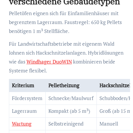
verschiedene Gebäudetypen
Pelletöfen eignen sich für Einfamilienhäuser mit
begrenztem Lagerraum. Faustregel: 650 kg Pellets
benötigen 1 m³ Stellfläche.
Für Landwirtschaftsbetriebe mit eigenem Wald
lohnen sich Hackschnitzelanlagen. Hybridlösungen
wie das
Windhager DuoWIN
kombinieren beide
Systeme flexibel.
Kriterium
Pelletheizung
Hackschnitzel
Fördersystem
Schnecke/Maulwurf
Schubboden/K
Lagerraum
Kompakt (ab 5 m³)
Groß (ab 15 m³
Wartung
Selbstreinigend
Manuell