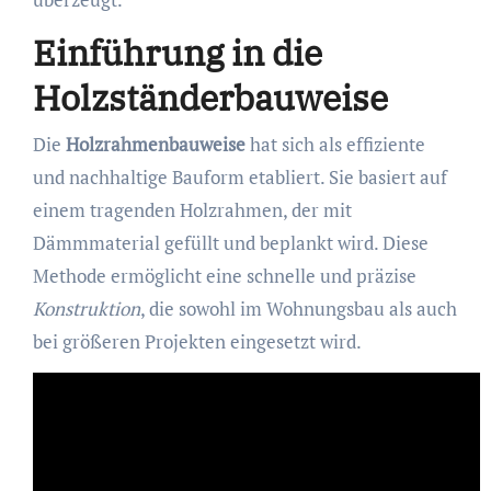
Einführung in die
Holzständerbauweise
Die
Holzrahmenbauweise
hat sich als effiziente
und nachhaltige Bauform etabliert. Sie basiert auf
einem tragenden Holzrahmen, der mit
Dämmmaterial gefüllt und beplankt wird. Diese
Methode ermöglicht eine schnelle und präzise
Konstruktion
, die sowohl im Wohnungsbau als auch
bei größeren Projekten eingesetzt wird.