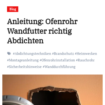
Blog
Anleitung: Ofenrohr
Wandfutter richtig
Abdichten
#
Abdichtungstechniken
#
Brandschutz
#
Heimwerken
#
Montageanleitung
#
Ofenrohrinstallation
#
Rauchrohr
#
Sicherheitshinweise
#
Wanddurchführung