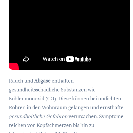
Rauch und
Abgase
enthalten
gesundheitsschädliche Substanzen wie
Kohlenmonoxid (CO). Diese können bei undichten
Rohren in den Wohnraum gelangen und ernsthafte
gesundheitliche Gefahren
verursachen. Symptome
reichen von Kopfschmerzen bis hin zu