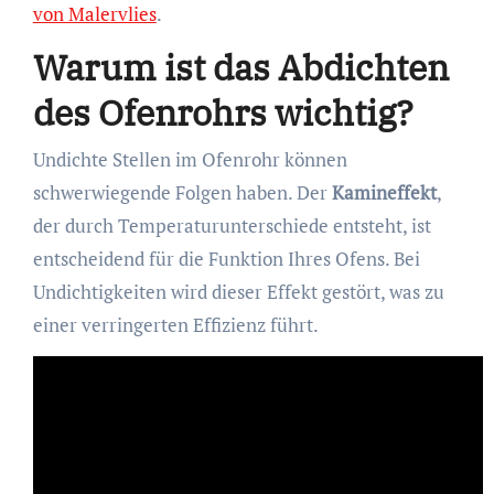
von Malervlies
.
Warum ist das Abdichten
des Ofenrohrs wichtig?
Undichte Stellen im Ofenrohr können
schwerwiegende Folgen haben. Der
Kamineffekt
,
der durch Temperaturunterschiede entsteht, ist
entscheidend für die Funktion Ihres Ofens. Bei
Undichtigkeiten wird dieser Effekt gestört, was zu
einer verringerten Effizienz führt.