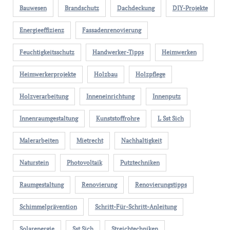
Bauwesen
Brandschutz
Dachdeckung
DIY-Projekte
Energieeffizienz
Fassadenrenovierung
Feuchtigkeitsschutz
Handwerker-Tipps
Heimwerken
Heimwerkerprojekte
Holzbau
Holzpflege
Holzverarbeitung
Inneneinrichtung
Innenputz
Innenraumgestaltung
Kunststoffrohre
L Sst Sich
Malerarbeiten
Mietrecht
Nachhaltigkeit
Naturstein
Photovoltaik
Putztechniken
Raumgestaltung
Renovierung
Renovierungstipps
Schimmelprävention
Schritt-Für-Schritt-Anleitung
Solarenergie
Sst Sich
Streichtechniken