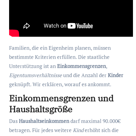
Familien, die ein Eigenheim planen, müssen
bestimmte Kriterien erfüllen. Die staatliche
Unterstützung ist an
Einkommensgrenzen
,
Eigentumsverhältnisse
und die Anzahl der
Kinder
geknüpft. Wir erklären, worauf es ankommt.
Einkommensgrenzen und
Haushaltsgröße
Das
Haushaltseinkommen
darf maximal 90.000€
betragen. Für jedes weitere
Kind
erhöht sich die