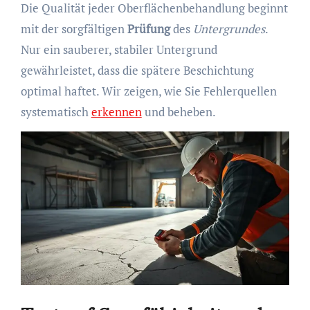
Die Qualität jeder Oberflächenbehandlung beginnt
mit der sorgfältigen
Prüfung
des
Untergrundes
.
Nur ein sauberer, stabiler Untergrund
gewährleistet, dass die spätere Beschichtung
optimal haftet. Wir zeigen, wie Sie Fehlerquellen
systematisch
erkennen
und beheben.