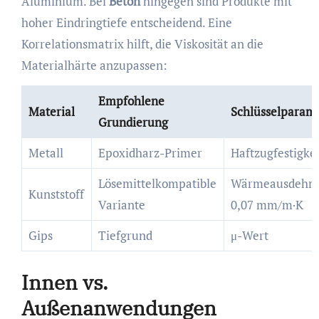
Aluminium. Bei
Beton
hingegen sind Produkte mit
hoher Eindringtiefe entscheidend. Eine
Korrelationsmatrix hilft, die Viskosität an die
Materialhärte anzupassen:
Empfohlene
Material
Schlüsselparam
Grundierung
Metall
Epoxidharz-Primer
Haftzugfestigke
Lösemittelkompatible
Wärmeausdehnun
Kunststoff
Variante
0,07 mm/m·K
Gips
Tiefgrund
μ-Wert
Innen vs.
Außenanwendungen