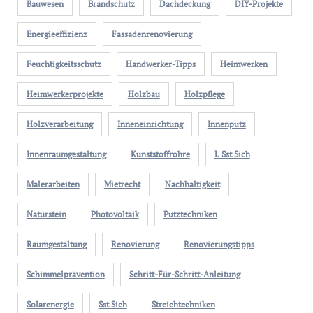
Bauwesen
Brandschutz
Dachdeckung
DIY-Projekte
Energieeffizienz
Fassadenrenovierung
Feuchtigkeitsschutz
Handwerker-Tipps
Heimwerken
Heimwerkerprojekte
Holzbau
Holzpflege
Holzverarbeitung
Inneneinrichtung
Innenputz
Innenraumgestaltung
Kunststoffrohre
L Sst Sich
Malerarbeiten
Mietrecht
Nachhaltigkeit
Naturstein
Photovoltaik
Putztechniken
Raumgestaltung
Renovierung
Renovierungstipps
Schimmelprävention
Schritt-Für-Schritt-Anleitung
Solarenergie
Sst Sich
Streichtechniken