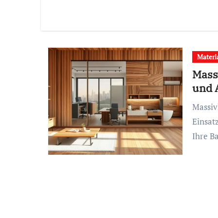
Materi
Massi
und 
Massivholzplatten: Entdecken Sie die Vorteile und
Einsat
Ihre B