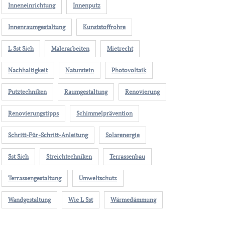
Inneneinrichtung
Innenputz
Innenraumgestaltung
Kunststoffrohre
L Sst Sich
Malerarbeiten
Mietrecht
Nachhaltigkeit
Naturstein
Photovoltaik
Putztechniken
Raumgestaltung
Renovierung
Renovierungstipps
Schimmelprävention
Schritt-Für-Schritt-Anleitung
Solarenergie
Sst Sich
Streichtechniken
Terrassenbau
Terrassengestaltung
Umweltschutz
Wandgestaltung
Wie L Sst
Wärmedämmung