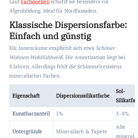
Laut
Fachquellen
schützt sie besonders vor
Algenbildung. Ideal für Nordfassaden.
Klassische Dispersionsfarbe:
Einfach und günstig
Für Innenräume empfiehlt sich etwa
Schöner
Wohnen Wohlfühlweiß
. Die Amortisation liegt bei
8 Jahren. Allerdings fehlt die Schimmelresistenz
mineralischer Farben.
Sol-
Eigenschaft
Dispersionssilikatfarbe
Silikatfa
Kunstharzanteil
5%
3–8%
Alle
Untergründe
Mineralisch & Tapete
minerali