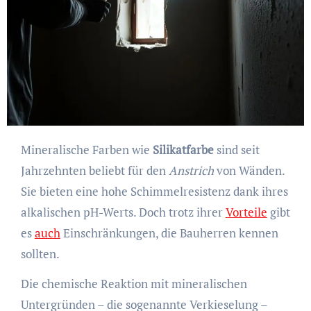
Mineralische Farben wie
Silikatfarbe
sind seit
Jahrzehnten beliebt für den
Anstrich
von Wänden.
Sie bieten eine hohe Schimmelresistenz dank ihres
alkalischen pH-Werts. Doch trotz ihrer
Vorteile
gibt
es
auch
Einschränkungen, die Bauherren kennen
sollten.
Die chemische Reaktion mit mineralischen
Untergründen – die sogenannte Verkieselung –