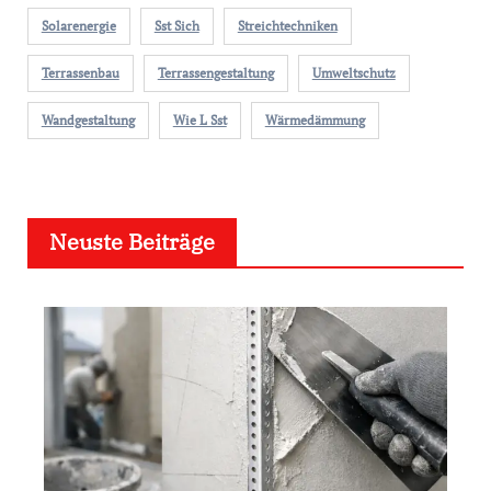
Solarenergie
Sst Sich
Streichtechniken
Terrassenbau
Terrassengestaltung
Umweltschutz
Wandgestaltung
Wie L Sst
Wärmedämmung
Neuste Beiträge