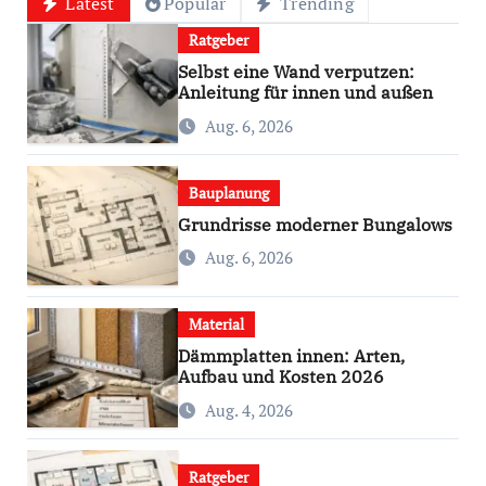
Latest
Popular
Trending
Ratgeber
Selbst eine Wand verputzen:
Anleitung für innen und außen
Aug. 6, 2026
Bauplanung
Grundrisse moderner Bungalows
Aug. 6, 2026
Material
Dämmplatten innen: Arten,
Aufbau und Kosten 2026
Aug. 4, 2026
Ratgeber