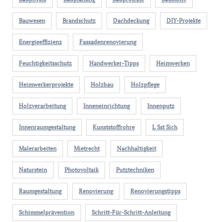
Bauwesen
Brandschutz
Dachdeckung
DIY-Projekte
Energieeffizienz
Fassadenrenovierung
Feuchtigkeitsschutz
Handwerker-Tipps
Heimwerken
Heimwerkerprojekte
Holzbau
Holzpflege
Holzverarbeitung
Inneneinrichtung
Innenputz
Innenraumgestaltung
Kunststoffrohre
L Sst Sich
Malerarbeiten
Mietrecht
Nachhaltigkeit
Naturstein
Photovoltaik
Putztechniken
Raumgestaltung
Renovierung
Renovierungstipps
Schimmelprävention
Schritt-Für-Schritt-Anleitung