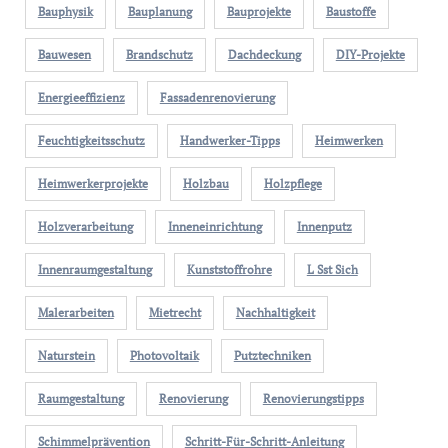
Bauphysik
Bauplanung
Bauprojekte
Baustoffe
Bauwesen
Brandschutz
Dachdeckung
DIY-Projekte
Energieeffizienz
Fassadenrenovierung
Feuchtigkeitsschutz
Handwerker-Tipps
Heimwerken
Heimwerkerprojekte
Holzbau
Holzpflege
Holzverarbeitung
Inneneinrichtung
Innenputz
Innenraumgestaltung
Kunststoffrohre
L Sst Sich
Malerarbeiten
Mietrecht
Nachhaltigkeit
Naturstein
Photovoltaik
Putztechniken
Raumgestaltung
Renovierung
Renovierungstipps
Schimmelprävention
Schritt-Für-Schritt-Anleitung