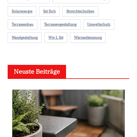
Solarenergie
Sst Sich
Streichtechniken
Terrassenbau
Terrassengestaltung
Umweltschutz
Wandgestaltung
Wie L Sst
Wärmedämmung
Neuste Beiträge