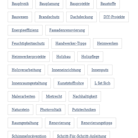
Bauphysik
Bauplanung
Bauprojekte
Baustoffe
Bauwesen
Brandschutz
Dachdeckung
DIY-Projekte
Energieeffizienz
Fassadenrenovierung
Feuchtigkeitsschutz
Handwerker-Tipps
Heimwerken
Heimwerkerprojekte
Holzbau
Holzpflege
Holzverarbeitung
Inneneinrichtung
Innenputz
Innenraumgestaltung
Kunststoffrohre
L Sst Sich
Malerarbeiten
Mietrecht
Nachhaltigkeit
Naturstein
Photovoltaik
Putztechniken
Raumgestaltung
Renovierung
Renovierungstipps
Schimmelprävention
Schritt-Für-Schritt-Anleitung