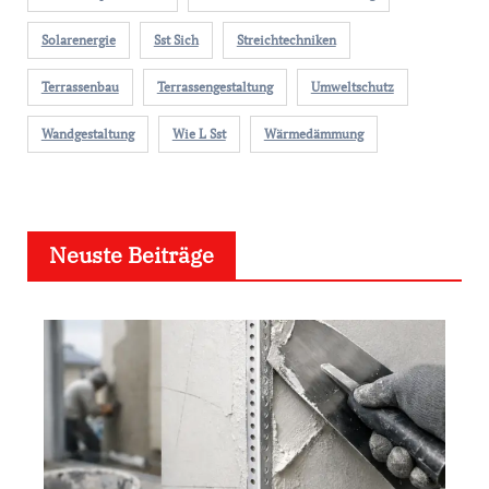
Solarenergie
Sst Sich
Streichtechniken
Terrassenbau
Terrassengestaltung
Umweltschutz
Wandgestaltung
Wie L Sst
Wärmedämmung
Neuste Beiträge