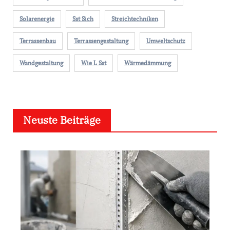
Solarenergie
Sst Sich
Streichtechniken
Terrassenbau
Terrassengestaltung
Umweltschutz
Wandgestaltung
Wie L Sst
Wärmedämmung
Neuste Beiträge