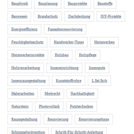
Bauphysik
Bauplanung
Bauprojekte
Baustoffe
Bauwesen
Brandschutz
Dachdeckung
DIY-Projekte
Energieeffizienz
Fassadenrenovierung
Feuchtigkeitsschutz
Handwerker-Tipps
Heimwerken
Heimwerkerprojekte
Holzbau
Holzpflege
Holzverarbeitung
Inneneinrichtung
Innenputz
Innenraumgestaltung
Kunststoffrohre
L Sst Sich
Malerarbeiten
Mietrecht
Nachhaltigkeit
Naturstein
Photovoltaik
Putztechniken
Raumgestaltung
Renovierung
Renovierungstipps
Schimmelprävention
Schritt-Für-Schritt-Anleitung