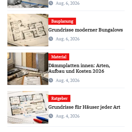
Aug. 6, 2026
Bauplanung
Grundrisse moderner Bungalows
Aug. 6, 2026
Material
Dämmplatten innen: Arten,
Aufbau und Kosten 2026
Aug. 4, 2026
Ratgeber
Grundrisse für Häuser jeder Art
Aug. 4, 2026