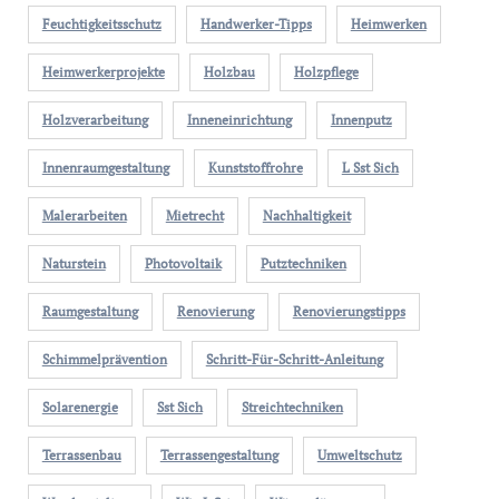
Feuchtigkeitsschutz
Handwerker-Tipps
Heimwerken
Heimwerkerprojekte
Holzbau
Holzpflege
Holzverarbeitung
Inneneinrichtung
Innenputz
Innenraumgestaltung
Kunststoffrohre
L Sst Sich
Malerarbeiten
Mietrecht
Nachhaltigkeit
Naturstein
Photovoltaik
Putztechniken
Raumgestaltung
Renovierung
Renovierungstipps
Schimmelprävention
Schritt-Für-Schritt-Anleitung
Solarenergie
Sst Sich
Streichtechniken
Terrassenbau
Terrassengestaltung
Umweltschutz