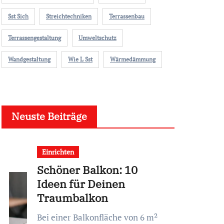
Sst Sich
Streichtechniken
Terrassenbau
Terrassengestaltung
Umweltschutz
Wandgestaltung
Wie L Sst
Wärmedämmung
Neuste Beiträge
Einrichten
Schöner Balkon: 10
Ideen für Deinen
Traumbalkon
Bei einer Balkonfläche von 6 m²