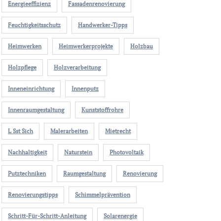
Energieeffizienz
Fassadenrenovierung
Feuchtigkeitsschutz
Handwerker-Tipps
Heimwerken
Heimwerkerprojekte
Holzbau
Holzpflege
Holzverarbeitung
Inneneinrichtung
Innenputz
Innenraumgestaltung
Kunststoffrohre
L Sst Sich
Malerarbeiten
Mietrecht
Nachhaltigkeit
Naturstein
Photovoltaik
Putztechniken
Raumgestaltung
Renovierung
Renovierungstipps
Schimmelprävention
Schritt-Für-Schritt-Anleitung
Solarenergie