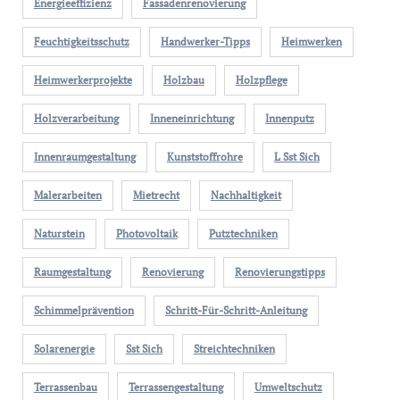
Energieeffizienz
Fassadenrenovierung
Feuchtigkeitsschutz
Handwerker-Tipps
Heimwerken
Heimwerkerprojekte
Holzbau
Holzpflege
Holzverarbeitung
Inneneinrichtung
Innenputz
Innenraumgestaltung
Kunststoffrohre
L Sst Sich
Malerarbeiten
Mietrecht
Nachhaltigkeit
Naturstein
Photovoltaik
Putztechniken
Raumgestaltung
Renovierung
Renovierungstipps
Schimmelprävention
Schritt-Für-Schritt-Anleitung
Solarenergie
Sst Sich
Streichtechniken
Terrassenbau
Terrassengestaltung
Umweltschutz