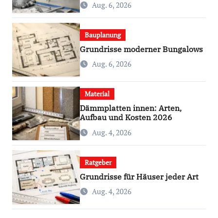
Aug. 6, 2026
Bauplanung
Grundrisse moderner Bungalows
Aug. 6, 2026
Material
Dämmplatten innen: Arten,
Aufbau und Kosten 2026
Aug. 4, 2026
Ratgeber
Grundrisse für Häuser jeder Art
Aug. 4, 2026