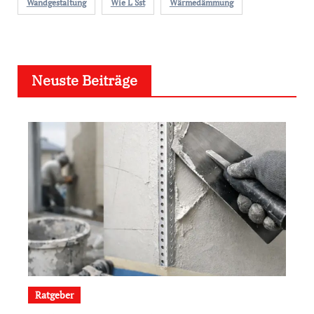
Wandgestaltung
Wie L Sst
Wärmedämmung
Neuste Beiträge
Ratgeber