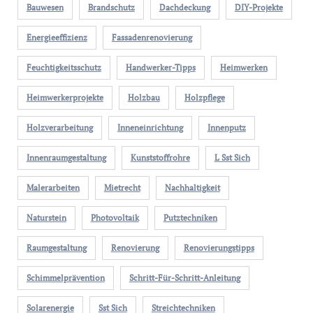
Bauwesen
Brandschutz
Dachdeckung
DIY-Projekte
Energieeffizienz
Fassadenrenovierung
Feuchtigkeitsschutz
Handwerker-Tipps
Heimwerken
Heimwerkerprojekte
Holzbau
Holzpflege
Holzverarbeitung
Inneneinrichtung
Innenputz
Innenraumgestaltung
Kunststoffrohre
L Sst Sich
Malerarbeiten
Mietrecht
Nachhaltigkeit
Naturstein
Photovoltaik
Putztechniken
Raumgestaltung
Renovierung
Renovierungstipps
Schimmelprävention
Schritt-Für-Schritt-Anleitung
Solarenergie
Sst Sich
Streichtechniken