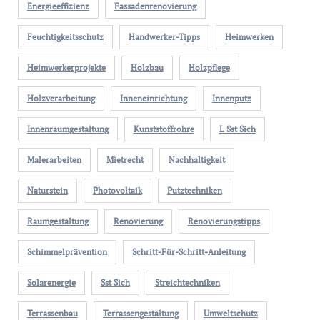
Energieeffizienz
Fassadenrenovierung
Feuchtigkeitsschutz
Handwerker-Tipps
Heimwerken
Heimwerkerprojekte
Holzbau
Holzpflege
Holzverarbeitung
Inneneinrichtung
Innenputz
Innenraumgestaltung
Kunststoffrohre
L Sst Sich
Malerarbeiten
Mietrecht
Nachhaltigkeit
Naturstein
Photovoltaik
Putztechniken
Raumgestaltung
Renovierung
Renovierungstipps
Schimmelprävention
Schritt-Für-Schritt-Anleitung
Solarenergie
Sst Sich
Streichtechniken
Terrassenbau
Terrassengestaltung
Umweltschutz