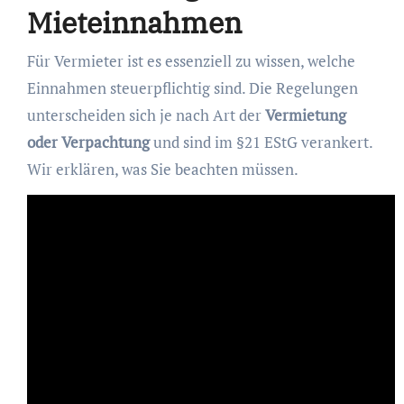
Mieteinnahmen
Für Vermieter ist es essenziell zu wissen, welche
Einnahmen steuerpflichtig sind. Die Regelungen
unterscheiden sich je nach Art der
Vermietung
oder Verpachtung
und sind im §21 EStG verankert.
Wir erklären, was Sie beachten müssen.