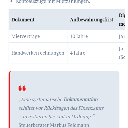
Kontoauszüge mit Mietzahlungen.
Digi
Dokument
Aufbewahrungsfrist
mög
Mietverträge
10 Jahre
Ja (
Ja
Handwerkerrechnungen
4 Jahre
(Sca
„Eine systematische
Dokumentation
schützt vor Rückfragen des Finanzamts
– investieren Sie Zeit in Ordnung.“
Steuerberater Markus Feldmann