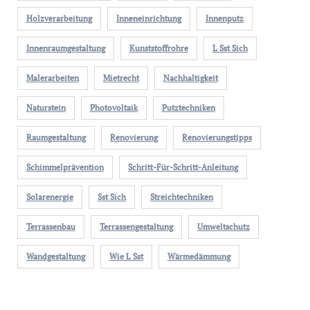
Holzverarbeitung
Inneneinrichtung
Innenputz
Innenraumgestaltung
Kunststoffrohre
L Sst Sich
Malerarbeiten
Mietrecht
Nachhaltigkeit
Naturstein
Photovoltaik
Putztechniken
Raumgestaltung
Renovierung
Renovierungstipps
Schimmelprävention
Schritt-Für-Schritt-Anleitung
Solarenergie
Sst Sich
Streichtechniken
Terrassenbau
Terrassengestaltung
Umweltschutz
Wandgestaltung
Wie L Sst
Wärmedämmung