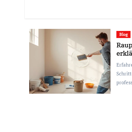
Blog
Raupu
erklä
Erfahren Sie, wie Sie Rauputz streichen: Schritt-für-
Schrit
profes