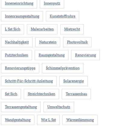
Inneneinrichtung
Innenputz
Innenraumgestaltung
Kunststoffrohre
L Sst Sich
Malerarbeiten
Mietrecht
Nachhaltigkeit
Naturstein
Photovoltaik
Putztechniken
Raumgestaltung
Renovierung
Renovierungstipps
Schimmelprävention
Schritt-Für-Schritt-Anleitung
Solarenergie
Sst Sich
Streichtechniken
Terrassenbau
Terrassengestaltung
Umweltschutz
Wandgestaltung
Wie L Sst
Wärmedämmung