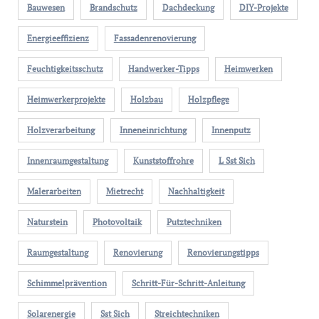
Bauwesen
Brandschutz
Dachdeckung
DIY-Projekte
Energieeffizienz
Fassadenrenovierung
Feuchtigkeitsschutz
Handwerker-Tipps
Heimwerken
Heimwerkerprojekte
Holzbau
Holzpflege
Holzverarbeitung
Inneneinrichtung
Innenputz
Innenraumgestaltung
Kunststoffrohre
L Sst Sich
Malerarbeiten
Mietrecht
Nachhaltigkeit
Naturstein
Photovoltaik
Putztechniken
Raumgestaltung
Renovierung
Renovierungstipps
Schimmelprävention
Schritt-Für-Schritt-Anleitung
Solarenergie
Sst Sich
Streichtechniken