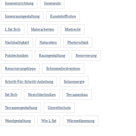
Inneneinrichtung
Innenputz
Innenraumgestaltung
Kunststoffrohre
L Sst Sich
Malerarbeiten
Mietrecht
Nachhaltigkeit
Naturstein
Photovoltaik
Putztechniken
Raumgestaltung
Renovierung
Renovierungstipps
Schimmelprävention
Schritt-Für-Schritt-Anleitung
Solarenergie
Sst Sich
Streichtechniken
Terrassenbau
Terrassengestaltung
Umweltschutz
Wandgestaltung
Wie L Sst
Wärmedämmung