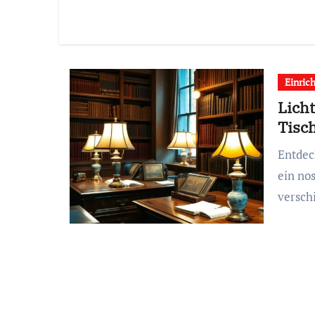
Einric
Licht
Tisc
Entdecken Sie unsere Auswahl an Vintage Tischlampen für
ein no
versch