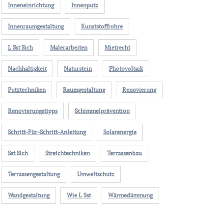
Inneneinrichtung
Innenputz
Innenraumgestaltung
Kunststoffrohre
L Sst Sich
Malerarbeiten
Mietrecht
Nachhaltigkeit
Naturstein
Photovoltaik
Putztechniken
Raumgestaltung
Renovierung
Renovierungstipps
Schimmelprävention
Schritt-Für-Schritt-Anleitung
Solarenergie
Sst Sich
Streichtechniken
Terrassenbau
Terrassengestaltung
Umweltschutz
Wandgestaltung
Wie L Sst
Wärmedämmung