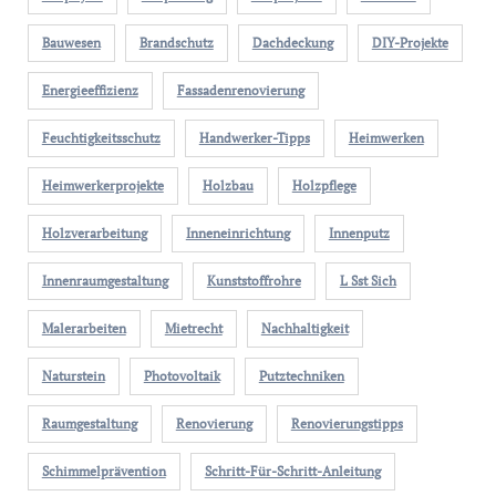
Bauwesen
Brandschutz
Dachdeckung
DIY-Projekte
Energieeffizienz
Fassadenrenovierung
Feuchtigkeitsschutz
Handwerker-Tipps
Heimwerken
Heimwerkerprojekte
Holzbau
Holzpflege
Holzverarbeitung
Inneneinrichtung
Innenputz
Innenraumgestaltung
Kunststoffrohre
L Sst Sich
Malerarbeiten
Mietrecht
Nachhaltigkeit
Naturstein
Photovoltaik
Putztechniken
Raumgestaltung
Renovierung
Renovierungstipps
Schimmelprävention
Schritt-Für-Schritt-Anleitung