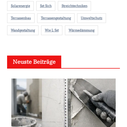
Solarenergie
Sst Sich
Streichtechniken
Terrassenbau
Terrassengestaltung
Umweltschutz
Wandgestaltung
Wie L Sst
Wärmedämmung
Neuste Beiträge