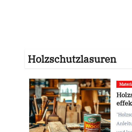
Holzschutzlasuren
Materi
Holz
effe
"Holzschutzmittel richtig anwenden: Schritt-für-Schritt-
Anleit