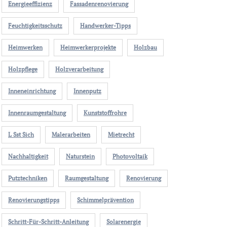
Energieeffizienz
Fassadenrenovierung
Feuchtigkeitsschutz
Handwerker-Tipps
Heimwerken
Heimwerkerprojekte
Holzbau
Holzpflege
Holzverarbeitung
Inneneinrichtung
Innenputz
Innenraumgestaltung
Kunststoffrohre
L Sst Sich
Malerarbeiten
Mietrecht
Nachhaltigkeit
Naturstein
Photovoltaik
Putztechniken
Raumgestaltung
Renovierung
Renovierungstipps
Schimmelprävention
Schritt-Für-Schritt-Anleitung
Solarenergie