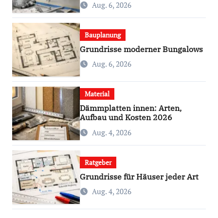
Aug. 6, 2026
Bauplanung
Grundrisse moderner Bungalows
Aug. 6, 2026
Material
Dämmplatten innen: Arten,
Aufbau und Kosten 2026
Aug. 4, 2026
Ratgeber
Grundrisse für Häuser jeder Art
Aug. 4, 2026