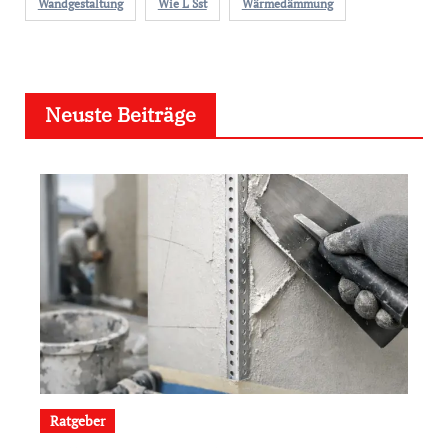
Wandgestaltung
Wie L Sst
Wärmedämmung
Neuste Beiträge
Ratgeber