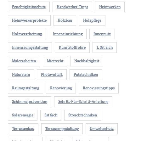
Feuchtigkeitsschutz
Handwerker-Tipps
Heimwerken
Heimwerkerprojekte
Holzbau
Holzpflege
Holzverarbeitung
Inneneinrichtung
Innenputz
Innenraumgestaltung
Kunststoffrohre
L Sst Sich
Malerarbeiten
Mietrecht
Nachhaltigkeit
Naturstein
Photovoltaik
Putztechniken
Raumgestaltung
Renovierung
Renovierungstipps
Schimmelprävention
Schritt-Für-Schritt-Anleitung
Solarenergie
Sst Sich
Streichtechniken
Terrassenbau
Terrassengestaltung
Umweltschutz