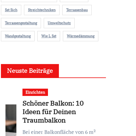
Sst Sich
Streichtechniken
Terrassenbau
Terrassengestaltung
Umweltschutz
Wandgestaltung
Wie L Sst
Wärmedämmung
Neuste Beiträge
Einrichten
Schöner Balkon: 10
Ideen für Deinen
Traumbalkon
Bei einer Balkonfläche von 6 m²