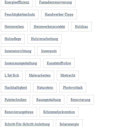
Energieeffizienz
Fassadenrenovierung
Feuchtigkeitsschutz
Handwerker-Tipps
Heimwerken
Heimwerkerprojekte
Holzbau
Holzpflege
Holzverarbeitung
Inneneinrichtung
Innenputz
Innenraumgestaltung
Kunststoffrohre
L Sst Sich
Malerarbeiten
Mietrecht
Nachhaltigkeit
Naturstein
Photovoltaik
Putztechniken
Raumgestaltung
Renovierung
Renovierungstipps
Schimmelprävention
Schritt-Für-Schritt-Anleitung
Solarenergie