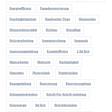
Energieeffizienz
Fassadenrenovierung
Feuchtigkeitsschutz
Handwerker-Tipps
Heimwerken
Heimwerkerprojekte
Holzbau
Holzpflege
Holzverarbeitung
Inneneinrichtung
Innenputz
Innenraumgestaltung
Kunststoffrohre
L Sst Sich
Malerarbeiten
Mietrecht
Nachhaltigkeit
Naturstein
Photovoltaik
Putztechniken
Raumgestaltung
Renovierung
Renovierungstipps
Schimmelprävention
Schritt-Für-Schritt-Anleitung
Solarenergie
Sst Sich
Streichtechniken