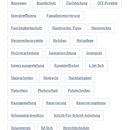
Bauwesen
Brandschutz
Dachdeckung
DIY-Projekte
Energieeffizienz
Fassadenrenovierung
Feuchtigkeitsschutz
Handwerker-Tipps
Heimwerken
Heimwerkerprojekte
Holzbau
Holzpflege
Holzverarbeitung
Inneneinrichtung
Innenputz
Innenraumgestaltung
Kunststoffrohre
L Sst Sich
Malerarbeiten
Mietrecht
Nachhaltigkeit
Naturstein
Photovoltaik
Putztechniken
Raumgestaltung
Renovierung
Renovierungstipps
Schimmelprävention
Schritt-Für-Schritt-Anleitung
Solarenergie
Sst Sich
Streichtechniken