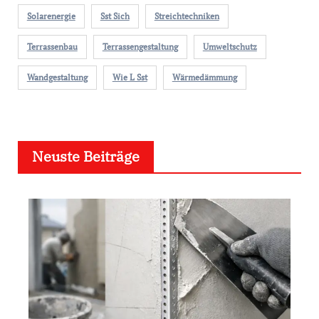
Solarenergie
Sst Sich
Streichtechniken
Terrassenbau
Terrassengestaltung
Umweltschutz
Wandgestaltung
Wie L Sst
Wärmedämmung
Neuste Beiträge