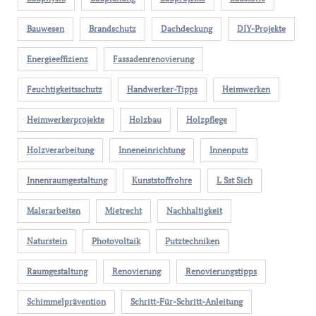
Bauwesen
Brandschutz
Dachdeckung
DIY-Projekte
Energieeffizienz
Fassadenrenovierung
Feuchtigkeitsschutz
Handwerker-Tipps
Heimwerken
Heimwerkerprojekte
Holzbau
Holzpflege
Holzverarbeitung
Inneneinrichtung
Innenputz
Innenraumgestaltung
Kunststoffrohre
L Sst Sich
Malerarbeiten
Mietrecht
Nachhaltigkeit
Naturstein
Photovoltaik
Putztechniken
Raumgestaltung
Renovierung
Renovierungstipps
Schimmelprävention
Schritt-Für-Schritt-Anleitung