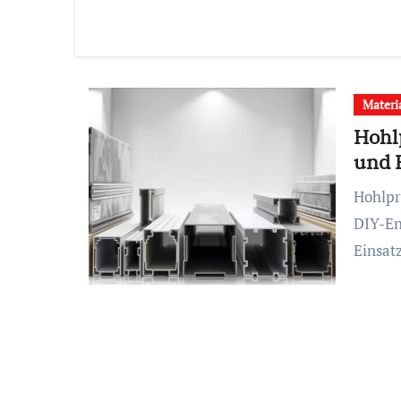
Materi
Hohl
und 
Hohlprofile: Der ultimative Leitfaden für Bauherren und
DIY-En
Einsat