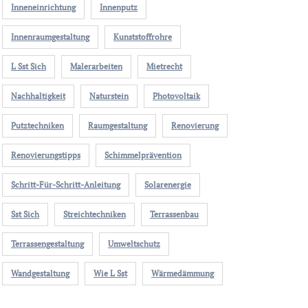
Inneneinrichtung
Innenputz
Innenraumgestaltung
Kunststoffrohre
L Sst Sich
Malerarbeiten
Mietrecht
Nachhaltigkeit
Naturstein
Photovoltaik
Putztechniken
Raumgestaltung
Renovierung
Renovierungstipps
Schimmelprävention
Schritt-Für-Schritt-Anleitung
Solarenergie
Sst Sich
Streichtechniken
Terrassenbau
Terrassengestaltung
Umweltschutz
Wandgestaltung
Wie L Sst
Wärmedämmung